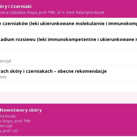
ry i Czerniaki
żena Cybulska-Stopa, prof. PWr, dr n. med. Katarzyna Kozak
e czerniaków (leki ukierunkowane molekularnie i immunokom
tadium rozsiewu (leki immunokompetentne i ukierunkowane 
terczyk
ach skóry i czerniakach – obecne rekomendacje
ania
– Nowotwory skóry
yna Kozak,
a-Stopa, prof. PWr
terczyk
a, prof. UO