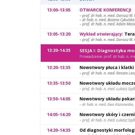
13:00-13:05
OTWARCIE KONFERENCJI
– prof. dr hab. n. med. Dariusz M.
– dr hab. n. med. Bożena Cybulska
– prof. dr hab. n. med. Adam Maci
13:05-13:20
Wykład otwierający:
Terap
–
prof. dr hab. n. med. Dariusz M.
13:20-14:35
SESJA I: Diagnostyka mo
Prowadzenie: prof. dr hab. n. me
13:20-13:35
Nowotwory płuca i klatki
–
prof. dr hab. n. med. Renata Lan
13:35-13:50
Nowotwory układu moczo
–
prof. dr hab. n. med. Łukasz Szyl
13:50-14:05
Nowotwory układu pokar
– dr hab. n. med. Ewa Kaznowska, 
14:05-14:20
Nowotwory skóry i czern
– prof. dr hab. n. med. Łukasz Szyl
14:20-14:35
Od diagnostyki morfologi