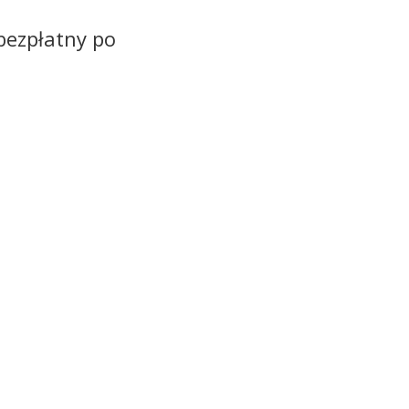
 bezpłatny po
REJESTRACJA
Udział w Konferencji je