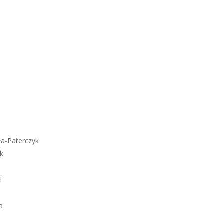
ła-Paterczyk
tek
l
a