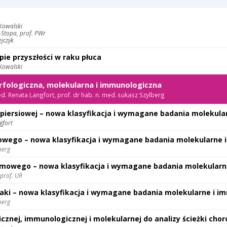
 Kowalski
-Stopa, prof. PWr
ejczyk
ie przyszłości w raku płuca
 Kowalski
rfologiczna, molekularna i immunologiczna
d. Renata Langfort, prof. dr hab. n. med. Łukasz Szylberg
 piersiowej – nowa klasyfikacja i wymagane badania molekul
gfort
wego – nowa klasyfikacja i wymagane badania molekularne 
berg
mowego – nowa klasyfikacja i wymagane badania molekularn
prof. UR
iaki – nowa klasyfikacja i wymagane badania molekularne i 
berg
cznej, immunologicznej i molekularnej do analizy ścieżki cho