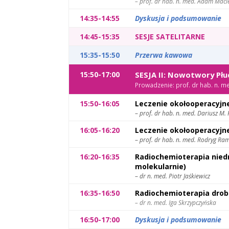
– prof. dr hab. n. med. Adam Maci
14:35-14:55
Dyskusja i podsumowanie
14:45-15:35
SESJE SATELITARNE
15:35-15:50
Przerwa kawowa
15:50-17:00
SESJA II: Nowotwory Płuc
Prowadzenie: prof. dr hab. n. m
15:50-16:05
Leczenie okołooperacyj
–
prof. dr hab. n. med. Dariusz M.
16:05-16:20
Leczenie okołooperacyjn
–
prof. dr hab. n. med. Rodryg Ra
16:20-16:35
Radiochemioterapia nie
molekularnie)
–
dr n. med. Piotr Jaśkiewicz
16:35-16:50
Radiochemioterapia dro
– dr n. med. Iga Skrzypczyńska
16:50-17:00
Dyskusja i podsumowanie