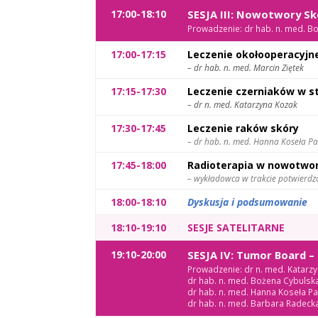
17:00-18:10
SESJA III: Nowotwory Skó
Prowadzenie: dr hab. n. med. Bo
17:00-17:15
Leczenie okołooperacyjn
– dr hab. n. med. Marcin Ziętek
17:15-17:30
Leczenie czerniaków w s
– dr n. med. Katarzyna Kozak
17:30-17:45
Leczenie raków skóry
– dr hab. n. med. Hanna Koseła Pa
17:45-18:00
Radioterapia w nowotwor
– wykładowca w trakcie potwierdz
18:00-18:10
Dyskusja i podsumowanie
18:10-19:10
SESJE SATELITARNE
19:10-20:00
SESJA IV: Tumor Board 
Prowadzenie: dr n. med. Katarz
dr hab. n. med. Bożena Cybulsk
dr hab. n. med. Hanna Koseła Pa
dr hab. n. med. Barbara Radeck