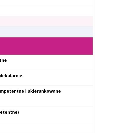
tne
lekularnie
ompetentne i ukierunkowane
etentne)