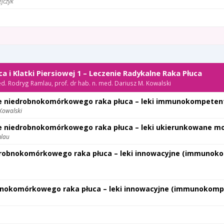
ejczyk
a i Klatki Piersiowej 1 – Leczenie Radykalne Raka Płuca
ed. Rodryg Ramlau, prof. dr hab. n. med. Dariusz M. Kowalski
ne niedrobnokomórkowego raka płuca – leki immunokompeten
 Kowalski
e niedrobnokomórkowego raka płuca – leki ukierunkowane mo
mlau
drobnokomórkowego raka płuca – leki innowacyjne (immunok
bnokomórkowego raka płuca – leki innowacyjne (immunokomp