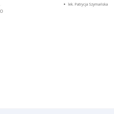
R
lek. Patrycja Szymańska
UO
Piątek, 25.09.2026