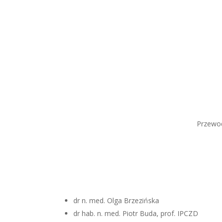
Przewod
dr n. med. Olga Brzezińska
dr hab. n. med. Piotr Buda, prof. IPCZD