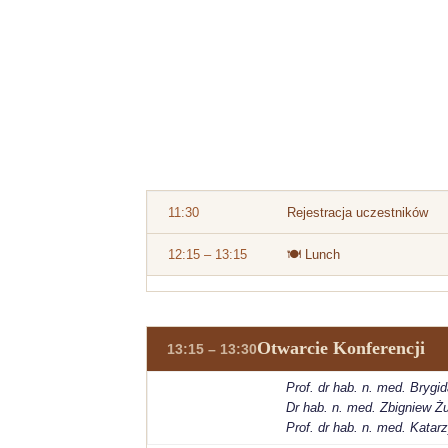
11:30
Rejestracja uczestników
12:15 – 13:15
🍽 Lunch
Otwarcie Konferencji
13:15 – 13:30
Prof. dr hab. n. med. Bryg
Dr hab. n. med. Zbigniew Ż
Prof. dr hab. n. med. Kata