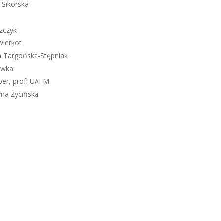
 Sikorska
szczyk
wierkot
na Targońska-Stępniak
ówka
ber, prof. UAFM
zyna Życińska