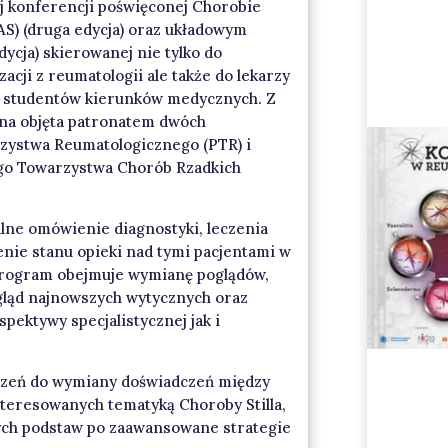
j konferencji poświęconej Chorobie
MAS) (druga edycja) oraz układowym
dycja) skierowanej nie tylko do
zacji z reumatologii ale także do lekarzy
z studentów kierunków medycznych. Z
 ona objęta patronatem dwóch
zystwa Reumatologicznego (PTR) i
ego Towarzystwa Chorób Rzadkich
alne omówienie diagnostyki, leczenia
nie stanu opieki nad tymi pacjentami w
Program obejmuje wymianę poglądów,
egląd najnowszych wytycznych oraz
pektywy specjalistycznej jak i
rzeń do wymiany doświadczeń między
nteresowanych tematyką Choroby Stilla,
ych podstaw po zaawansowane strategie