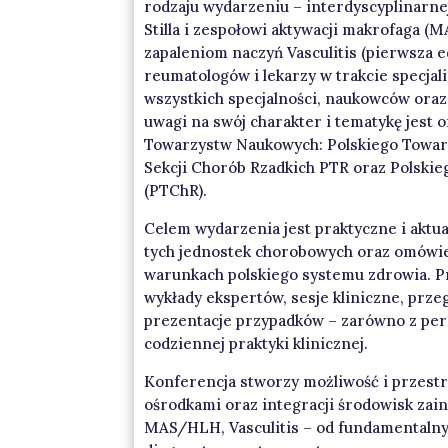
rodzaju wydarzeniu – interdyscyplinarne
Stilla i zespołowi aktywacji makrofaga (
zapaleniom naczyń Vasculitis (pierwsza e
reumatologów i lekarzy w trakcie specjali
wszystkich specjalności, naukowców ora
uwagi na swój charakter i tematykę jest
Towarzystw Naukowych: Polskiego Towar
Sekcji Chorób Rzadkich PTR oraz Polski
(PTChR).
Celem wydarzenia jest praktyczne i aktu
tych jednostek chorobowych oraz omówie
warunkach polskiego systemu zdrowia. 
wykłady ekspertów, sesje kliniczne, prz
prezentacje przypadków – zarówno z pers
codziennej praktyki klinicznej.
Konferencja stworzy możliwość i przest
ośrodkami oraz integracji środowisk zai
MAS/HLH, Vasculitis – od fundamentaln