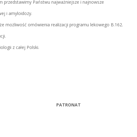
m przedstawimy Państwu najważniejsze i najnowsze
wej i amyloidozy.
e możliwość omówienia realizacji programu lekowego B.162.
ji.
logii z całej Polski.
PATRONAT