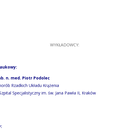
WYKŁADOWCY:
Naukowy:
ab. n. med. Piotr Podolec
orób Rzadkich Układu Krążenia
zpital Specjalistyczny im. św. Jana Pawła II, Kraków
: