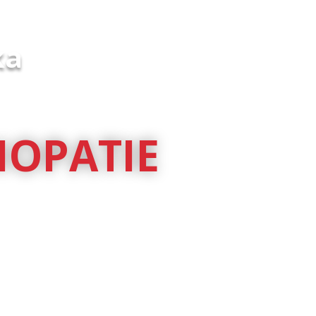
ka
IOPATIE