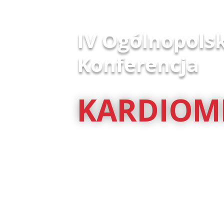
IV Ogólnopols
Konferencja
KARDIOM
07 września 2026
KONFERENCJA ONLINE
Spotkanie online